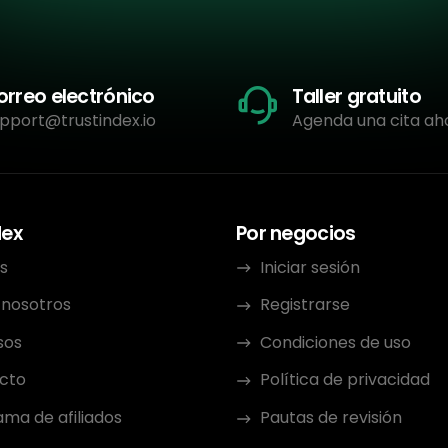
orreo electrónico
Taller gratuito
pport@trustindex.io
Agenda una cita ah
dex
Por negocios
s
Iniciar sesión
 nosotros
Registrarse
sos
Condiciones de uso
cto
Política de privacidad
ma de afiliados
Pautas de revisión