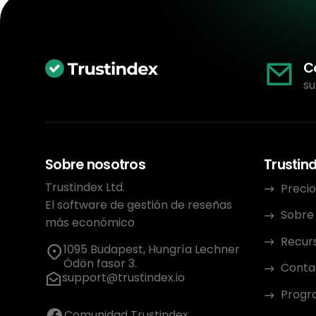
C
su
Sobre nosotros
Trustin
Trustindex Ltd.
Precio
El software de gestión de reseñas
Sobre
más económico
Recur
1095 Budapest, Hungría Lechner
Ödön fasor 3.
Conta
support@trustindex.io
Progra
Comunidad Trustindex