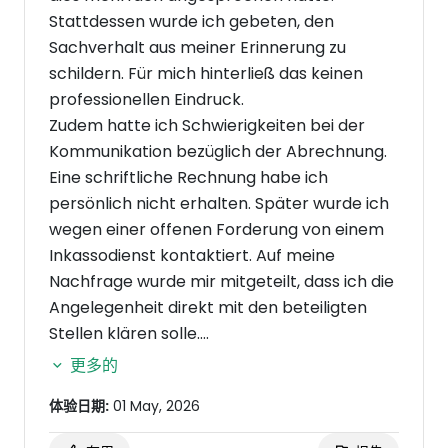
Stattdessen wurde ich gebeten, den
Sachverhalt aus meiner Erinnerung zu
schildern. Für mich hinterließ das keinen
professionellen Eindruck.
Zudem hatte ich Schwierigkeiten bei der
Kommunikation bezüglich der Abrechnung.
Eine schriftliche Rechnung habe ich
persönlich nicht erhalten. Später wurde ich
wegen einer offenen Forderung von einem
Inkassodienst kontaktiert. Auf meine
Nachfrage wurde mir mitgeteilt, dass ich die
Angelegenheit direkt mit den beteiligten
Stellen klären solle.
Insgesamt war ich mit dem Ablauf, der
更多的
Kommunikation und dem Preis-Leistungs-
体验日期:
01 May, 2026
Verhältnis unzufrieden. Aus meiner Sicht
lohnt es sich, vor einer Beauftragung