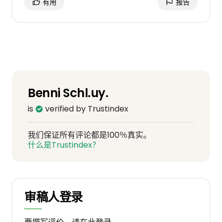
有用
报告
verschiedene Anbieter zu vergleichen.
Persönlich hätte ich rückblickend eher
einen aus meiner Sicht etablierten Anbieter
wie den TÜV gewählt.
Benni Schl.uy.
is
verified by Trustindex
我们保证所有评论都是100％真实。
什么是Trustindex？
审稿人登录