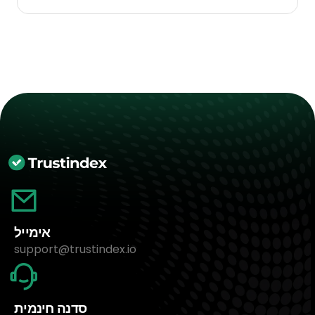
אימייל
support@trustindex.io
סדנה חינמית