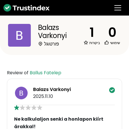
Balazs
1
0
Varkonyi
שימושי
ביקורות
פורטוגל
Review of
Ballus Fatelep
Balazs Varkonyi
2025.11.10
Ne kalkulaljon senki a honlapon kiírt
árakkal!