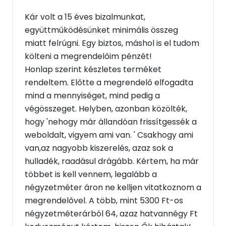
Kár volt a 15 éves bizalmunkat,
együttműködésünket minimális összeg
miatt felrúgni. Egy biztos, máshol is el tudom
költeni a megrendelőim pénzét!
Honlap szerint készletes terméket
rendeltem. Előtte a megrendelő elfogadta
mind a mennyiséget, mind pedig a
végösszeget. Helyben, azonban közölték,
hogy 'nehogy már állandóan frissítgessék a
weboldalt, vigyem ami van. ' Csakhogy ami
van,az nagyobb kiszerelés, azaz sok a
hulladék, raadásul drágább. Kértem, ha már
többet is kell vennem, legalább a
négyzetméter áron ne kelljen vitatkoznom a
megrendelővel. A több, mint 5300 Ft-os
négyzetméterárból 64, azaz hatvannégy Ft