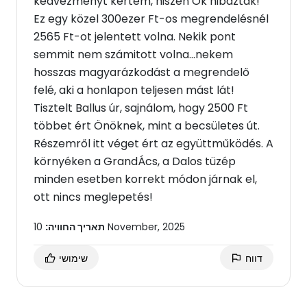
kedvezményt kértem, hiszen Ők hibáztak!
Ez egy közel 300ezer Ft-os megrendelésnél
2565 Ft-ot jelentett volna. Nekik pont
semmit nem számitott volna...nekem
hosszas magyarázkodást a megrendelő
felé, aki a honlapon teljesen mást lát!
Tisztelt Ballus úr, sajnálom, hogy 2500 Ft
többet ért Önöknek, mint a becsületes út.
Részemről itt véget ért az együttműködés. A
környéken a GrandÁcs, a Dalos tüzép
minden esetben korrekt módon járnak el,
ott nincs meglepetés!
10 November, 2025
תאריך החוויה:
דווח
שימושי