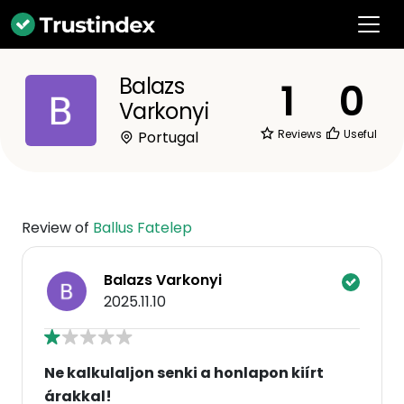
Balazs
1
0
Varkonyi
Reviews
Useful
Portugal
Review of
Ballus Fatelep
Balazs Varkonyi
2025.11.10
Ne kalkulaljon senki a honlapon kiírt
árakkal!