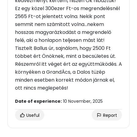
kedvezményt kértem, hiszen Ők hibáztak!
Ez egy közel 300ezer Ft-os megrendelésnél
2565 Ft-ot jelentett volna. Nekik pont
semmit nem számitott volna...nekem
hosszas magyarázkodást a megrendelő
felé, aki a honlapon teljesen mást lát!
Tisztelt Ballus úr, sajnálom, hogy 2500 Ft
többet ért Önöknek, mint a becsületes út.
Részemről itt véget ért az együttműködés. A
környéken a GrandÁcs, a Dalos tüzép
minden esetben korrekt módon járnak el,
ott nincs meglepetés!
Date of experience:
10 November, 2025
Useful
Report