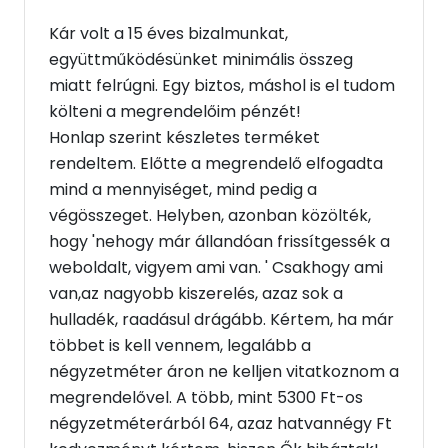
Kár volt a 15 éves bizalmunkat,
együttműködésünket minimális összeg
miatt felrúgni. Egy biztos, máshol is el tudom
költeni a megrendelőim pénzét!
Honlap szerint készletes terméket
rendeltem. Előtte a megrendelő elfogadta
mind a mennyiséget, mind pedig a
végösszeget. Helyben, azonban közölték,
hogy 'nehogy már állandóan frissítgessék a
weboldalt, vigyem ami van. ' Csakhogy ami
van,az nagyobb kiszerelés, azaz sok a
hulladék, raadásul drágább. Kértem, ha már
többet is kell vennem, legalább a
négyzetméter áron ne kelljen vitatkoznom a
megrendelővel. A több, mint 5300 Ft-os
négyzetméterárból 64, azaz hatvannégy Ft