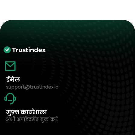
ईमेल
support@trustindex.io
मुफ़्त कार्यशाला
अभी अपॉइंटमेंट बुक करें