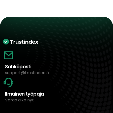
Sähköposti
support@trustindex.io
Ilmainen työpaja
Varaa aika nyt