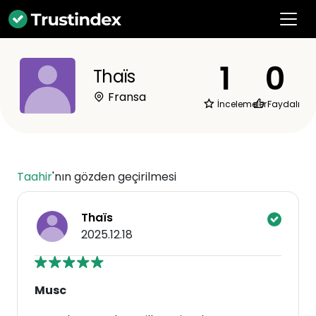
1
0
Thaïs
Fransa
İncelemeler
Faydalı
Taahir
'nın gözden geçirilmesi
Thaïs
2025.12.18
Musc