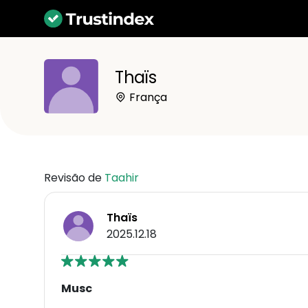
Thaïs
França
Revisão de
Taahir
Thaïs
2025.12.18
Musc