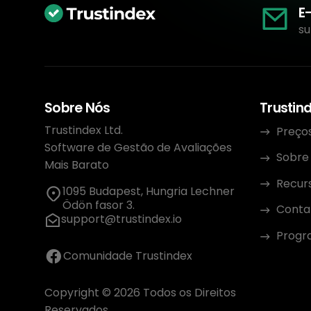
E
su
Sobre Nós
Trustin
Trustindex Ltd.
Preço
Software de Gestão de Avaliações
Sobre
Mais Barato
Recur
1095 Budapest, Hungria Lechner
Ödön fasor 3.
Conta
support@trustindex.io
Progra
Comunidade Trustindex
Copyright © 2026 Todos os Direitos
Reservados