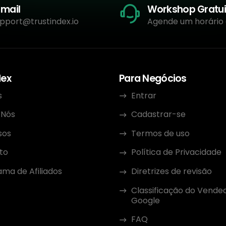
-mail
Workshop Gratui
pport@trustindex.io
Agende um horário
dex
Para Negócios
s
Entrar
 Nós
Cadastrar-se
sos
Termos de uso
to
Política de Privacidade
ma de Afiliados
Diretrizes de revisão
Classificação do Vende
Google
FAQ