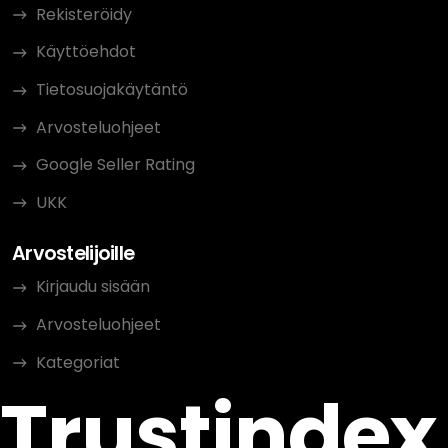
Rekisteröidy
Käyttöehdot
Tietosuojakäytäntö
Arvosteluohjeet
Google Seller Rating
UKK
Arvostelijoille
Kirjaudu sisään
Arvosteluohjeet
Kategoriat
Trustindex