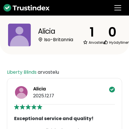
1
0
Alicia
Iso-Britannia
Arvostelut
Hyödylline
Liberty Blinds
arvostelu
Alicia
2025.12.17
Exceptional service and quality!