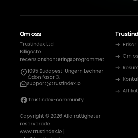
Om oss
Trustin
Trustindex Ltd.
Priser
Billigaste
Om os
recensionshanteringsprogrammet
Resur
1095 Budapest, Ungern Lechner
Ödön fasor 3.
Konta
support@trustindex.io
Affili
Trustindex-community
Copyright © 2026 Alla rättigheter
reserverade
www.trustindex.io
|