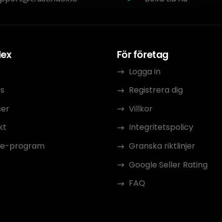
dex
För företag
Logga in
s
Registrera dig
ser
Villkor
kt
Integritetspolicy
ate-program
Granska riktlinjer
Google Seller Rating
FAQ