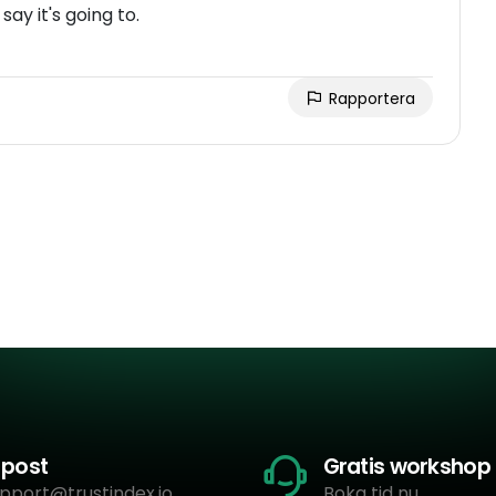
ay it's going to.
Rapportera
-post
Gratis workshop
pport@trustindex.io
Boka tid nu