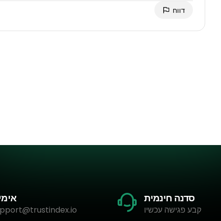
דווח
סדנה חינמית
אימי
קבע פגישה עכשיו
pport@trustindex.io