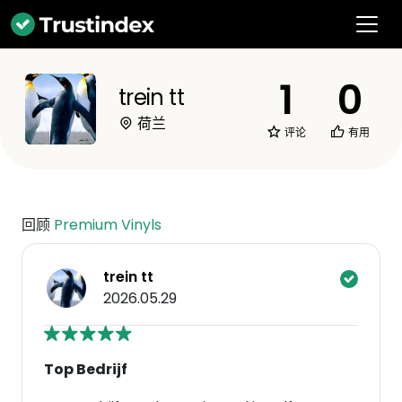
1
0
trein tt
荷兰
评论
有用
回顾
Premium Vinyls
trein tt
2026.05.29
Top Bedrijf