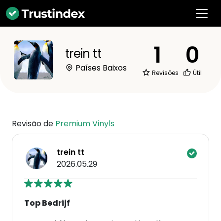
1
0
trein tt
Países Baixos
Revisões
Útil
Revisão de
Premium Vinyls
trein tt
2026.05.29
Top Bedrijf