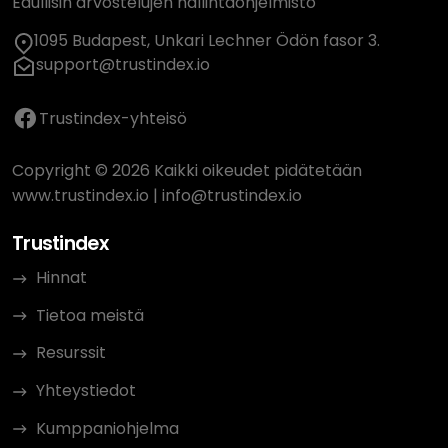
Edullisin arvostelujen hallintaohjelmisto
1095 Budapest, Unkari Lechner Ödön fasor 3.
support@trustindex.io
Trustindex-yhteisö
Copyright © 2026 Kaikki oikeudet pidätetään
www.trustindex.io
|
info@trustindex.io
Trustindex
Hinnat
Tietoa meistä
Resurssit
Yhteystiedot
Kumppaniohjelma