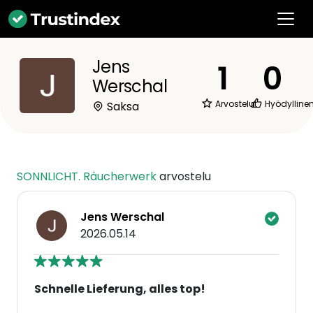
Jens
1
0
Werschal
Arvostelut
Hyödylline
Saksa
SONNLICHT. Räucherwerk
arvostelu
Jens Werschal
2026.05.14
Schnelle Lieferung, alles top!