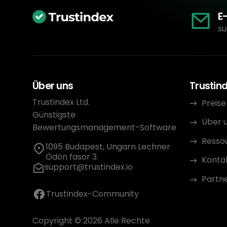
E
su
Über uns
Trustin
Trustindex Ltd.
Preise
Günstigste
Über 
Bewertungsmanagement-Software
Resso
1095 Budapest, Ungarn Lechner
Ödön fasor 3.
Konta
support@trustindex.io
Partn
Trustindex-Community
Copyright © 2026 Alle Rechte