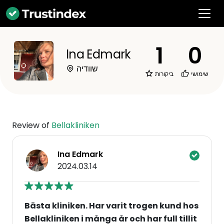
1
0
Ina Edmark
שוודיה
שימושי
ביקורות
Review of
Bellakliniken
Ina Edmark
2024.03.14
Bästa kliniken. Har varit trogen kund hos
Bellakliniken i många år och har full tillit