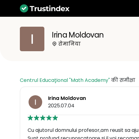
Irina Moldovan
रोमानिया
Centrul Educațional "Math Academy"
की समीक्षा
Irina Moldovan
2025.07.04
Cu ajutorul domnului profesor,am reusit sa aju
Sunt profund recunoscatoare si il voi recoma