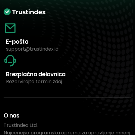
E-pošta
support@trustindex.io
Brezplačna delavnica
Rezervirajte termin zdaj
O nas
Trustindex Ltd.
Najcenejša programska oprema za upravljanje mnenj