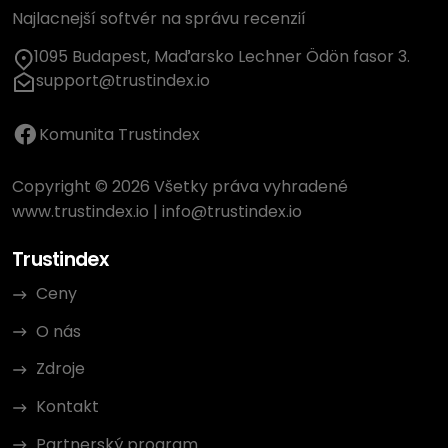
Najlacnejší softvér na správu recenzií
1095 Budapest, Maďarsko Lechner Ödön fasor 3.
support@trustindex.io
Komunita Trustindex
Copyright © 2026 Všetky práva vyhradené
www.trustindex.io
|
info@trustindex.io
Trustindex
Ceny
O nás
Zdroje
Kontakt
Partnerský program