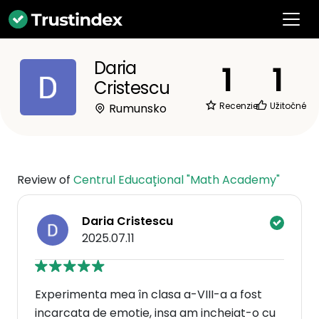
Daria
1
1
Cristescu
Recenzie
Užitočné
Rumunsko
Review of
Centrul Educațional "Math Academy"
Daria Cristescu
2025.07.11
Experimenta mea în clasa a-VIII-a a fost
incarcata de emotie, insa am incheiat-o cu