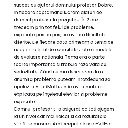
succes cu ajutorul domnului profesor Dobre.
In fiecare saptamana lucram alaturi de
domnul profesor la pregatire. În 2 ore
treceam prin tot felul de probleme,
explicate pas cu pas, ce aveau dificultati
diferite. De fiecare data primeam o tema ce
acoperea tipul de exercitii lucrate si modele
de evaluare nationala. Tema era o parte
foarte importanta si trebuia rezolvata cu
seriozitate. Când nu ma descurcam la o
anumita problema puteam intotdeauna sa
apelez la AcadMath, unde avea materia
explicata pe înțelesul elevilor si probleme
explicate.
Domnul profesor s-a asigurat ca toti ajugem
la un nivel cat mai ridicat si ca rezultatele
vor fi pe masura. Am inceput clasa a-VIII-a