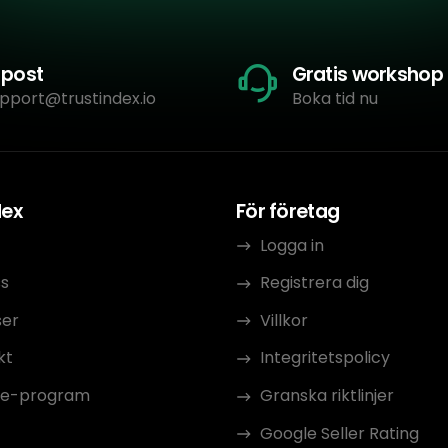
-post
Gratis workshop
pport@trustindex.io
Boka tid nu
dex
För företag
Logga in
s
Registrera dig
ser
Villkor
kt
Integritetspolicy
ate-program
Granska riktlinjer
Google Seller Rating