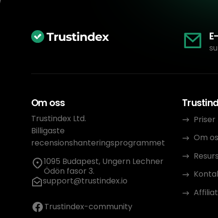
E
su
Om oss
Trustin
Trustindex Ltd.
Priser
Billigaste
Om os
recensionshanteringsprogrammet
Resur
1095 Budapest, Ungern Lechner
Ödön fasor 3.
Konta
support@trustindex.io
Affili
Trustindex-community