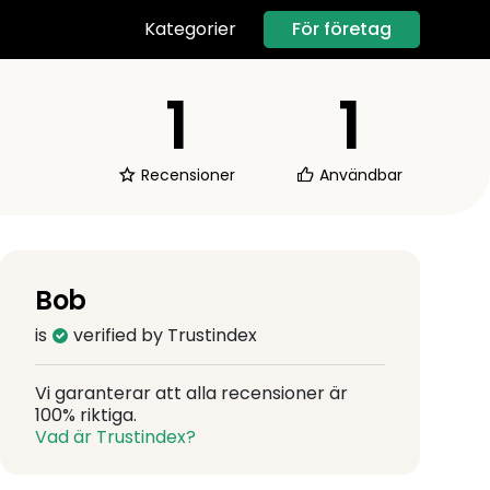
För företag
Kategorier
1
1
Recensioner
Användbar
Bob
is
verified by Trustindex
Vi garanterar att alla recensioner är
100% riktiga.
Vad är Trustindex?