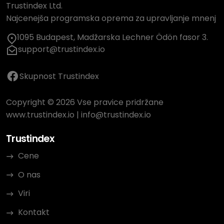
Trustindex Ltd.
Najcenejša programska oprema za upravljanje mnenj
1095 Budapest, Madžarska Lechner Ödön fasor 3.
support@trustindex.io
Skupnost Trustindex
Copyright © 2026 Vse pravice pridržane
www.trustindex.io
|
info@trustindex.io
Trustindex
Cene
O nas
Viri
Kontakt