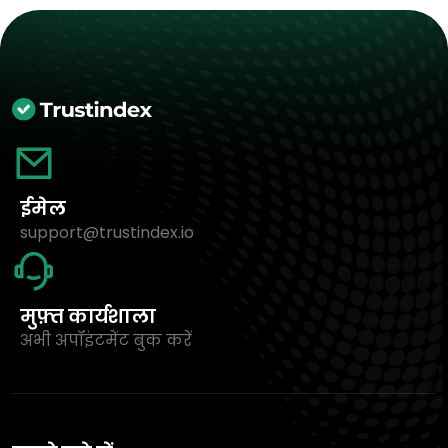
ईमेल
support@trustindex.io
मुफ़्त कार्यशाला
अभी अपॉइंटमेंट बुक करें