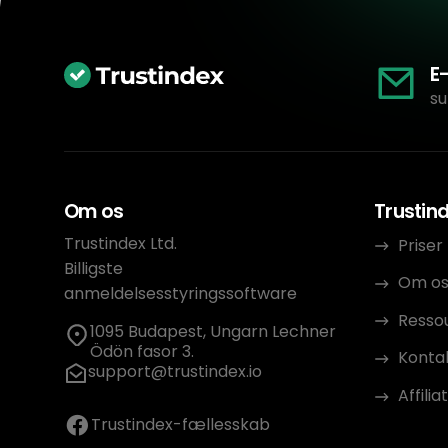
E
su
Om os
Trustin
Trustindex Ltd.
Priser
Billigste
Om o
anmeldelsesstyringssoftware
Resso
1095 Budapest, Ungarn Lechner
Ödön fasor 3.
Konta
support@trustindex.io
Affili
Trustindex-fællesskab