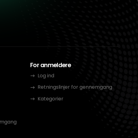
For anmeldere
Log ind
Retningslinjer for gennemgang
Kategorier
nemgang