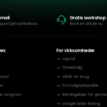
-mail
Gratis workshop
pport@trustindex.io
Book en aftale nu
dex
For virksomheder
Log ind
s
Tilmeld dig
urcer
Vilkår for brug
kt
Fortrolighedspolitik
ate-program
Retningslinjer for gen
Google Seller Rating