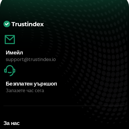
Имейл
support@trustindex.io
Безплатен уъркшоп
Запазете час сега
За нас