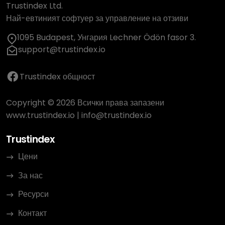
Trustindex Ltd.
Най-евтиният софтуер за управление на отзиви
1095 Budapest, Унгария Lechner Ödön fasor 3.
support@trustindex.io
Trustindex общност
Copyright © 2026 Всички права запазени
www.trustindex.io
|
info@trustindex.io
Trustindex
Цени
За нас
Ресурси
Контакт