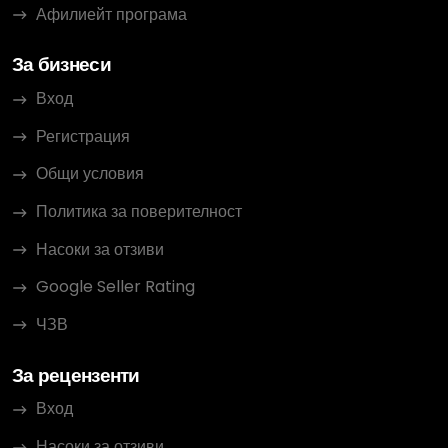
Афилиейт програма
За бизнеси
Вход
Регистрация
Общи условия
Политика за поверителност
Насоки за отзиви
Google Seller Rating
ЧЗВ
За рецензенти
Вход
Насоки за отзиви