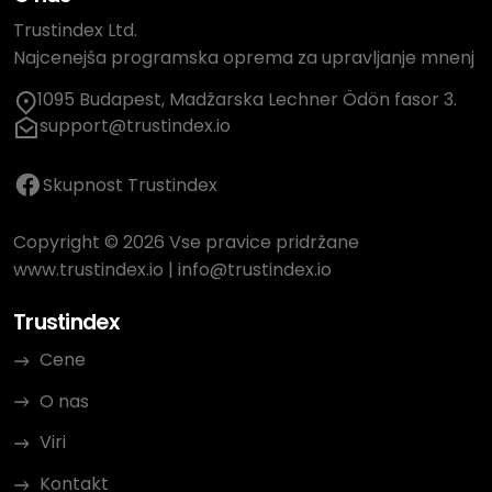
Trustindex Ltd.
Najcenejša programska oprema za upravljanje mnenj
1095 Budapest, Madžarska Lechner Ödön fasor 3.
support@trustindex.io
Skupnost Trustindex
Copyright © 2026 Vse pravice pridržane
www.trustindex.io
|
info@trustindex.io
Trustindex
Cene
O nas
Viri
Kontakt