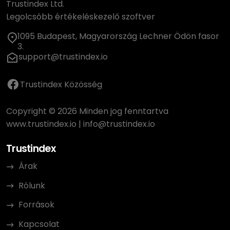
Trustindex Ltd.
Legolcsóbb értékeléskezelő szoftver
1095 Budapest, Magyarország Lechner Ödön fasor
3.
support@trustindex.io
Trustindex Közösség
Copyright © 2026 Minden jog fenntartva
www.trustindex.io
|
info@trustindex.io
Trustindex
Árak
Rólunk
Források
Kapcsolat