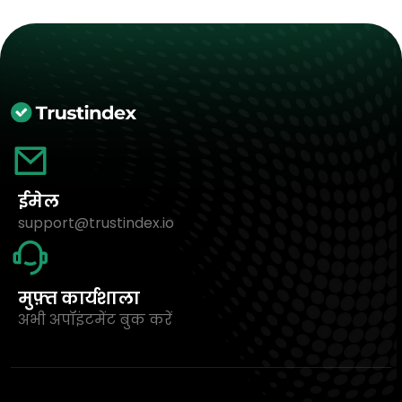
ईमेल
support@trustindex.io
मुफ़्त कार्यशाला
अभी अपॉइंटमेंट बुक करें