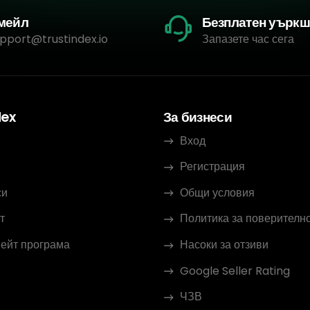
мейл
Безплатен уърк
pport@trustindex.io
Запазете час сега
dex
За бизнеси
Вход
Регистрация
си
Общи условия
т
Политика за поверителн
ейт програма
Насоки за отзиви
Google Seller Rating
ЧЗВ