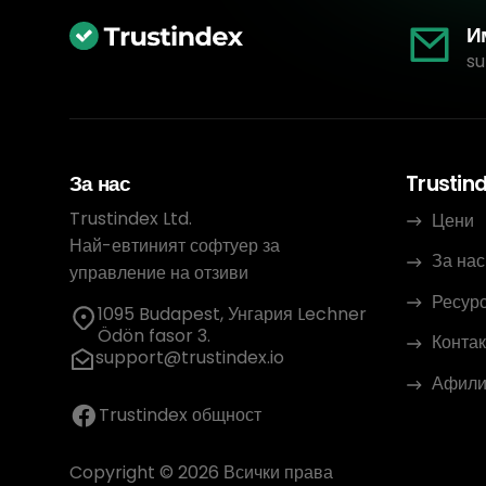
И
su
За нас
Trustin
Trustindex Ltd.
Цени
Най-евтиният софтуер за
За нас
управление на отзиви
Ресур
1095 Budapest, Унгария Lechner
Ödön fasor 3.
Контак
support@trustindex.io
Афили
Trustindex общност
Copyright © 2026 Всички права