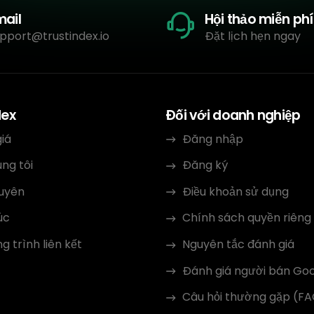
mail
Hội thảo miễn phí
pport@trustindex.io
Đặt lịch hẹn ngay
dex
Đối với doanh nghiệp
iá
Đăng nhập
ng tôi
Đăng ký
guyên
Điều khoản sử dụng
úc
Chính sách quyền riêng
 trình liên kết
Nguyên tắc đánh giá
Đánh giá người bán Go
Câu hỏi thường gặp (F