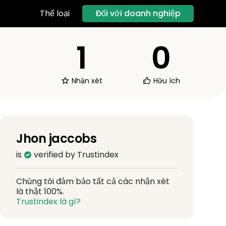
Đối với doanh nghiệp
Thể loại
1
0
Nhận xét
Hữu ích
Jhon jaccobs
is
verified by Trustindex
Chúng tôi đảm bảo tất cả các nhận xét
là thật 100%.
Trustindex là gì?