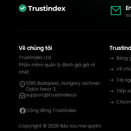
E
su
Về chúng tôi
Trustin
Trustindex Ltd.
Bảng g
Phần mềm quản lý đánh giá giá rẻ
Về chú
nhất
Tài n
1095 Budapest, Hungary Lechner
Ödön fasor 3.
Tiếp x
support@trustindex.io
Chương
Cộng đồng Trustindex
Copyright © 2026 Bảo lưu mọi quyền