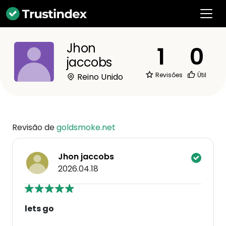
Jhon
1
0
jaccobs
Revisões
Útil
Reino Unido
Revisão de
goldsmoke.net
Jhon jaccobs
2026.04.18
lets go