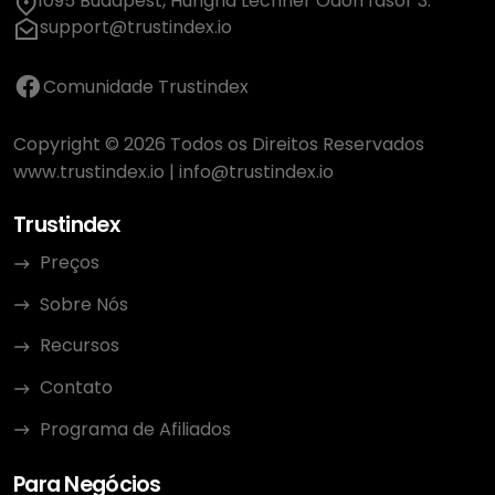
1095 Budapest, Hungria Lechner Ödön fasor 3.
support@trustindex.io
Comunidade Trustindex
Copyright © 2026 Todos os Direitos Reservados
www.trustindex.io
|
info@trustindex.io
Trustindex
Preços
Sobre Nós
Recursos
Contato
Programa de Afiliados
Para Negócios