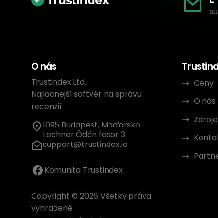
su
O nás
Trustin
Trustindex Ltd.
Ceny
Najlacnejší softvér na správu
O nás
recenzií
Zdroje
1095 Budapest, Maďarsko
Lechner Ödön fasor 3.
Konta
support@trustindex.io
Partn
Komunita Trustindex
Copyright © 2026 Všetky práva
vyhradené