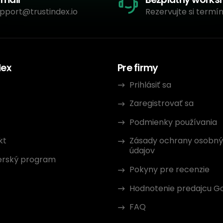
pport@trustindex.io
Rezervujte si termín
dex
Pre firmy
Prihlásiť sa
Zaregistrovať sa
Podmienky používania
kt
Zásady ochrany osobn
údajov
erský program
Pokyny pre recenzie
Hodnotenie predajcu G
FAQ