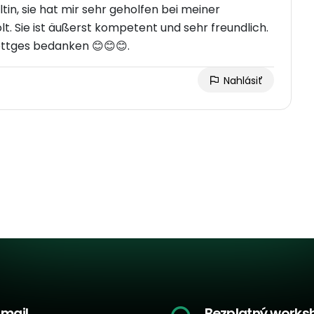
tin, sie hat mir sehr geholfen bei meiner
t. Sie ist äußerst kompetent und sehr freundlich.
öttges bedanken 😊😊😊.
Nahlásiť
-mail
Bezplatný works