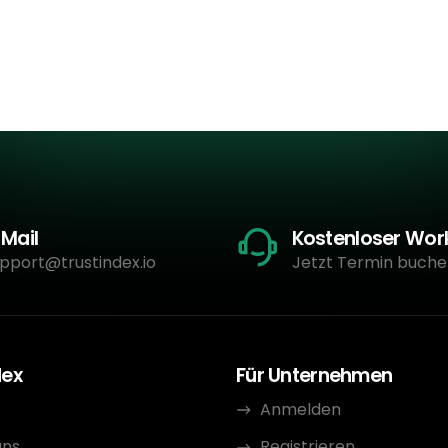
-Mail
Kostenloser Wo
pport@trustindex.io
Jetzt Termin buche
dex
Für Unternehmen
Anmelden
uns
Registrieren