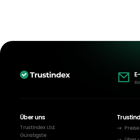
E
su
Über uns
Trustin
Trustindex Ltd.
Preise
Günstigste
Über 