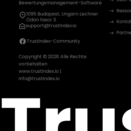
Bewertungsmanagement-Software
Resso
1095 Budapest, Ungarn Lechner
Ödön fasor 3.
Konta
support@trustindex.io
Partn
Trustindex-Community
Copyright © 2026 Alle Rechte
vorbehalten
www.trustindex.io
|
Tru
info@trustindex.io