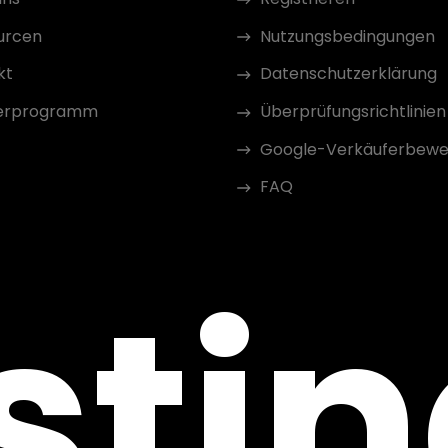
urcen
Nutzungsbedingungen
kt
Datenschutzerklärung
erprogramm
Überprüfungsrichtlinien
Google-Verkäuferbewe
FAQ
sti