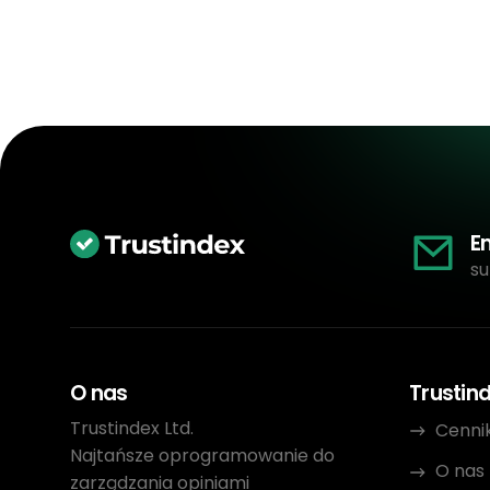
E
su
O nas
Trustin
Trustindex Ltd.
Cenni
Najtańsze oprogramowanie do
O nas
zarządzania opiniami