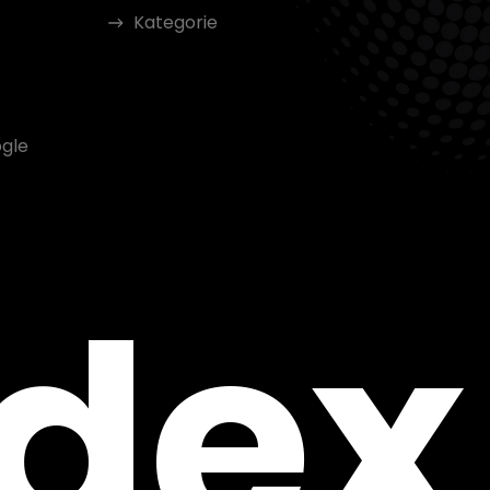
Kategorie
gle
ndex