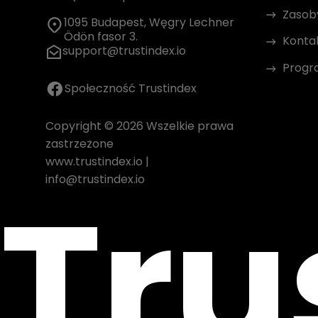
Zasob
1095 Budapest, Węgry Lechner
Ödön fasor 3.
Konta
support@trustindex.io
Progr
Społeczność Trustindex
Copyright © 2026 Wszelkie prawa
zastrzeżone
www.trustindex.io
|
Tru
info@trustindex.io