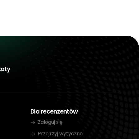
taty
Dla recenzentów
Zaloguj się
Przejrzyj wytyczne