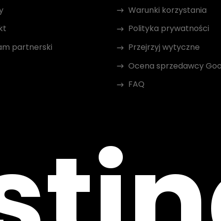
y
Warunki korzystania
kt
Polityka prywatności
am partnerski
Przejrzyj wytyczne
Ocena sprzedawcy Goo
FAQ
sti