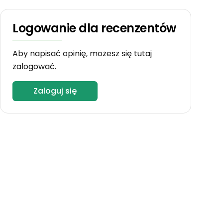
Logowanie dla recenzentów
Aby napisać opinię, możesz się tutaj
zalogować.
Zaloguj się