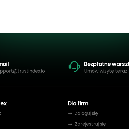
mail
Bezpłatne warsz
pport@trustindex.io
Umów wizytę teraz
dex
Dla firm
k
Zaloguj się
Zarejestruj się