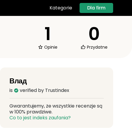
Dla firm
Kategorie
1
0
Opinie
Przydatne
Влад
is
verified by Trustindex
Gwarantujemy, że wszystkie recenzje są
w 100% prawdziwe.
Co to jest indeks zaufania?