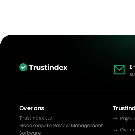
E
su
Over ons
Trustin
Trustindex Ltd.
Prijze
Goedkoopste Review Management
Over 
Software