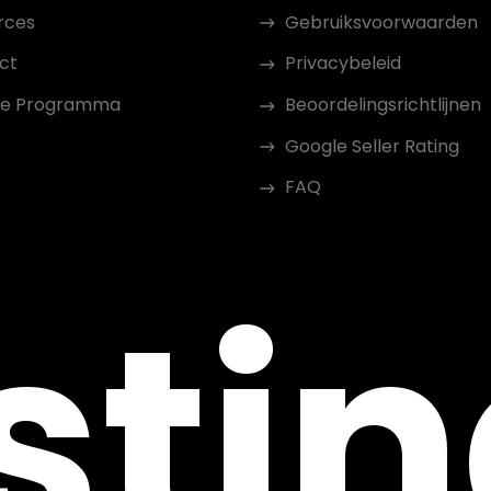
rces
Gebruiksvoorwaarden
ct
Privacybeleid
iate Programma
Beoordelingsrichtlijnen
Google Seller Rating
FAQ
sti