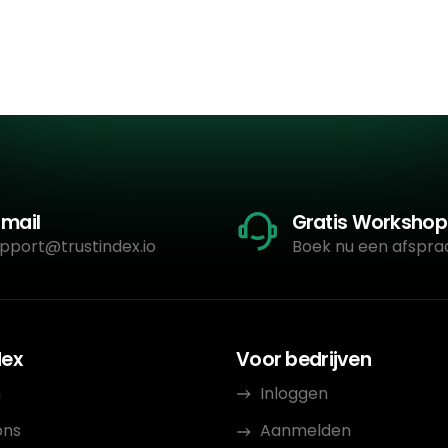
-mail
Gratis Workshop
pport@trustindex.io
Boek nu een afspra
dex
Voor bedrijven
n
Inloggen
ons
Aanmelden