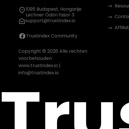
Resou
1095 Budapest, Hongarije
Lechner Ödön fasor 3.
Conta
support@trustindex.io
Affil
Trustindex Community
Copyright © 2026 Alle rechten
voorbehouden
www.trustindex.io
|
Tru
info@trustindex.io