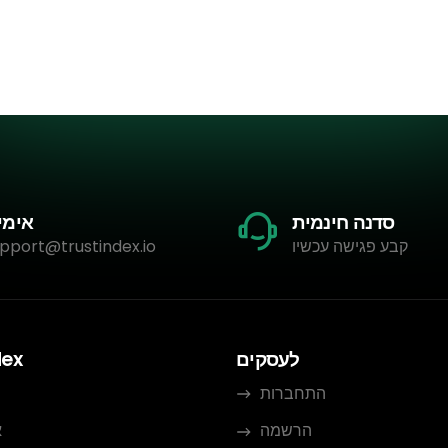
סדנה חינמית
אימי
קבע פגישה עכשיו
pport@trustindex.io
לעסקים
dex
התחברות
הרשמה
א