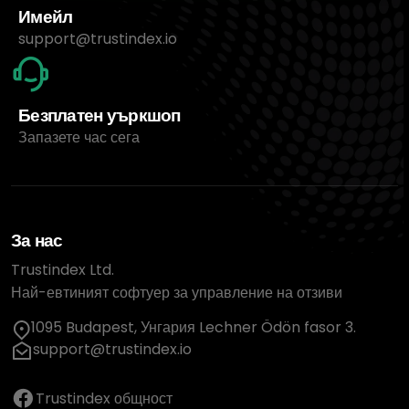
Имейл
support@trustindex.io
Безплатен уъркшоп
Запазете час сега
За нас
Trustindex Ltd.
Най-евтиният софтуер за управление на отзиви
1095 Budapest, Унгария Lechner Ödön fasor 3.
support@trustindex.io
Trustindex общност