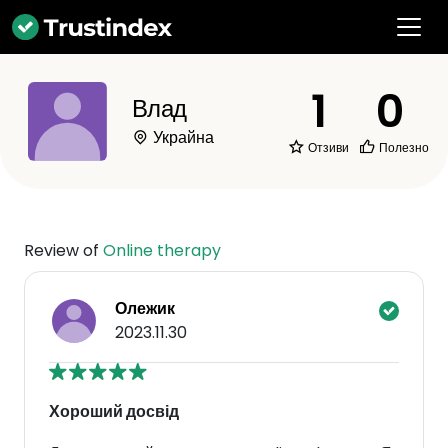
1
0
Влад
Украйна
Отзиви
Полезно
Review of
Online therapy
Олежик
2023.11.30
Хороший досвід