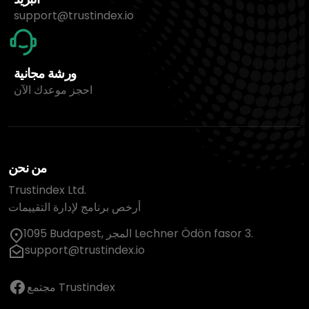
support@trustindex.io
ورشة مجانية
احجز موعدك الآن
من نحن
Trustindex Ltd.
أرخص برنامج لإدارة التقييمات
1095 Budapest, المجر Lechner Ödön fasor 3.
support@trustindex.io
مجتمع Trustindex