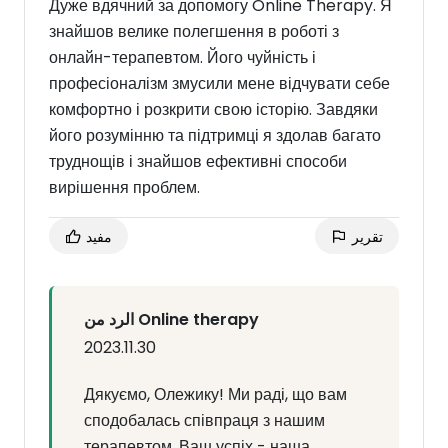
Дуже вдячний за допомогу Online Therapy. Я
знайшов велике полегшення в роботі з
онлайн-терапевтом. Його чуйність і
професіоналізм змусили мене відчувати себе
комфортно і розкрити свою історію. Завдяки
його розумінню та підтримці я здолав багато
труднощів і знайшов ефективні способи
вирішення проблем.
تقرير
مفيد
الرد من Online therapy
2023.11.30
Дякуємо, Олежику! Ми раді, що вам
сподобалась співпраця з нашим
терапевтом. Ваш успіх - наша