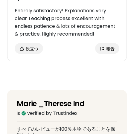
Entirely satisfactory! Explanations very
clear Teaching process excellent with
endless patience & lots of encouragement
& practice. Highly recommended!
役立つ
報告
Marie _Therese Ind
is
verified by Trustindex
すべてのレビューが100％本物であることを保