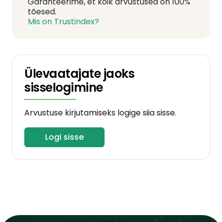
Garanteerime, et kõik arvustused on 100%
tõesed.
Mis on Trustindex?
Ülevaatajate jaoks
sisselogimine
Arvustuse kirjutamiseks logige siia sisse.
Logi sisse