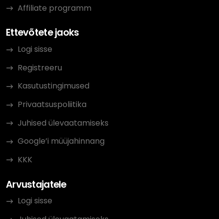
Affiliate programm
Ettevõtete jaoks
Logi sisse
Registreeru
Kasutustingimused
Privaatsuspoliitika
Juhised ülevaatamiseks
Google’i müüjahinnang
KKK
Arvustajatele
Logi sisse