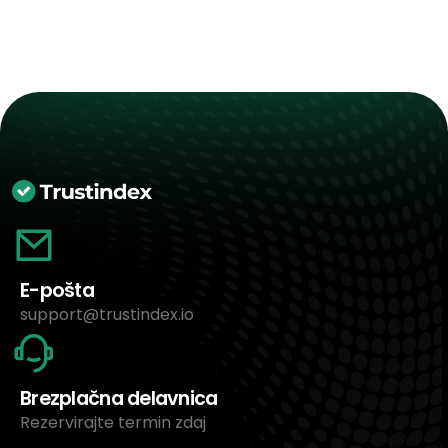
E-pošta
support@trustindex.io
Brezplačna delavnica
Rezervirajte termin zdaj