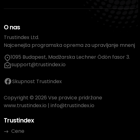
O nas
Trustindex Ltd.
Najcenejša programska oprema za upravljanje mnenj
1095 Budapest, Madžarska Lechner Ödön fasor 3.
support@trustindex.io
Skupnost Trustindex
Copyright © 2026 Vse pravice pridržane
www.trustindex.io
|
info@trustindex.io
Trustindex
Cene