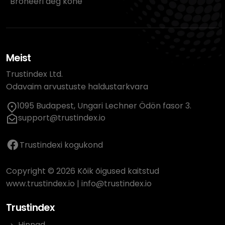
Broneeri aeg kohe
Meist
Trustindex Ltd.
Odavaim arvustuste haldustarkvara
1095 Budapest, Ungari Lechner Ödön fasor 3.
support@trustindex.io
Trustindexi kogukond
Copyright © 2026 Kõik õigused kaitstud
www.trustindex.io
|
info@trustindex.io
Trustindex
Hinnad