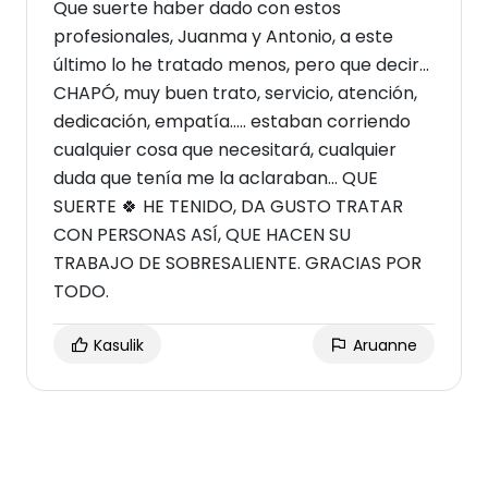
Que suerte haber dado con estos
profesionales, Juanma y Antonio, a este
último lo he tratado menos, pero que decir...
CHAPÓ, muy buen trato, servicio, atención,
dedicación, empatía..... estaban corriendo
cualquier cosa que necesitará, cualquier
duda que tenía me la aclaraban... QUE
SUERTE 🍀 HE TENIDO, DA GUSTO TRATAR
CON PERSONAS ASÍ, QUE HACEN SU
TRABAJO DE SOBRESALIENTE. GRACIAS POR
TODO.
Kasulik
Aruanne