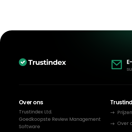
E
su
Over ons
Trustin
Trustindex Ltd.
Prijze
Goedkoopste Review Management
Over 
Software