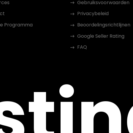
rces
Gebruiksvoorwaarden
ct
Privacybeleid
iate Programma
Beoordelingsrichtlijnen
Google Seller Rating
FAQ
sti