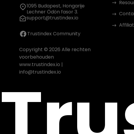
Resou
1095 Budapest, Hongarije
Lechner Ödön fasor 3.
Conta
support@trustindex.io
Affil
Trustindex Community
Copyright © 2026 Alle rechten
voorbehouden
www.trustindex.io
|
Tru
info@trustindex.io