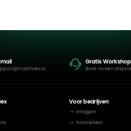
-mail
Gratis Workshop
pport@trustindex.io
Boek nu een afspra
dex
Voor bedrijven
n
Inloggen
ons
Aanmelden