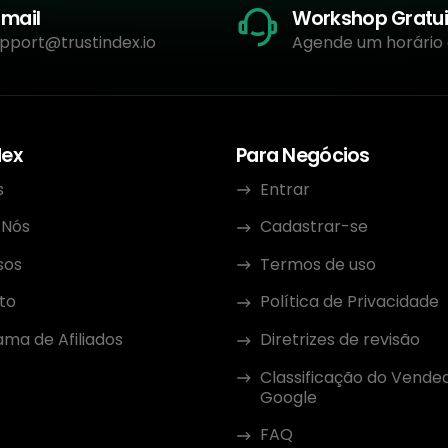
-mail
Workshop Gratui
pport@trustindex.io
Agende um horário
dex
Para Negócios
s
Entrar
 Nós
Cadastrar-se
sos
Termos de uso
to
Política de Privacidade
ma de Afiliados
Diretrizes de revisão
Classificação do Vende
Google
FAQ