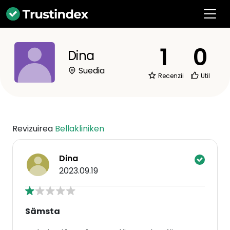
1
0
Dina
Suedia
Recenzii
Util
Revizuirea
Bellakliniken
Dina
2023.09.19
Sämsta