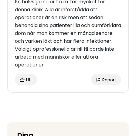
En halvstjärna är t.o.m. för mycket för
denna klinik. Alla är införstådda att
operationer är en risk men att sedan
behandla sina patienter illa och dumförklara
dom när man kommer en månad senare
och varken läkt och har flera infektioner.
Väldigt oprofessionella är ni! Ni borde inte
arbeta med människor eller utföra
operationer.
Util
Raport
Dina