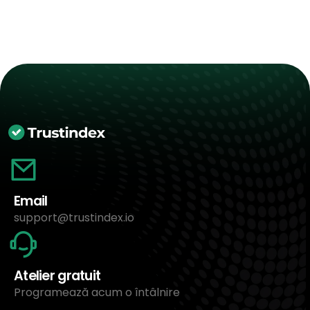
Email
support@trustindex.io
Atelier gratuit
Programează acum o întâlnire