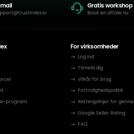
-mail
Gratis workshop
pport@trustindex.io
Book en aftale nu
dex
For virksomheder
Log ind
s
Tilmeld dig
urcer
Vilkår for brug
kt
Fortrolighedspolitik
ate-program
Retningslinjer for gen
Google Seller Rating
FAQ