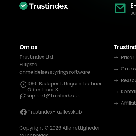
E
su
Om os
Trustin
Trustindex Ltd.
Priser
Billigste
Om o
anmeldelsesstyringssoftware
Resso
1095 Budapest, Ungarn Lechner
Ödön fasor 3.
Konta
support@trustindex.io
Affili
Trustindex-fællesskab
Copyright © 2026 Alle rettigheder
forbeholdes