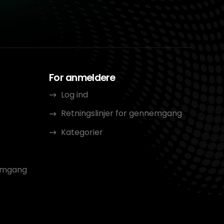
For anmeldere
Log ind
Retningslinjer for gennemgang
Kategorier
nemgang