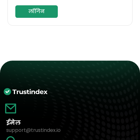
लॉगिन
ईमेल
support@trustindex.io