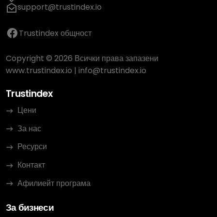
support@trustindex.io
Trustindex общност
Copyright © 2026 Всички права запазени
www.trustindex.io
|
info@trustindex.io
Trustindex
Цени
За нас
Ресурси
Контакт
Афилиейт програма
За бизнеси