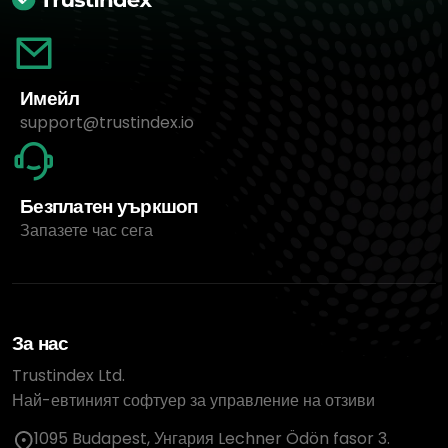
Имейл
support@trustindex.io
Безплатен уъркшоп
Запазете час сега
За нас
Trustindex Ltd.
Най-евтиният софтуер за управление на отзиви
1095 Budapest, Унгария Lechner Ödön fasor 3.