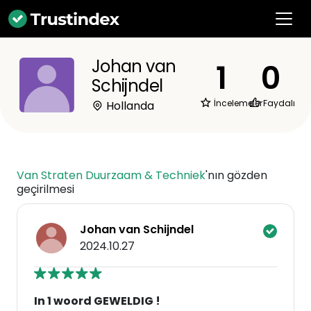
Johan van
1
0
Schijndel
İncelemeler
Faydalı
Hollanda
Van Straten Duurzaam & Techniek
'nın gözden
geçirilmesi
Johan van Schijndel
2024.10.27
In 1 woord GEWELDIG !