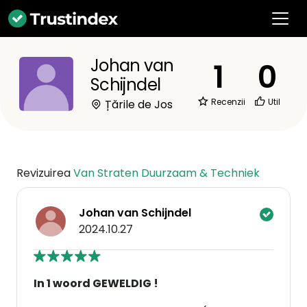
Johan van
1
0
Schijndel
Recenzii
Util
Țările de Jos
Revizuirea
Van Straten Duurzaam & Techniek
Johan van Schijndel
2024.10.27
In 1 woord GEWELDIG !